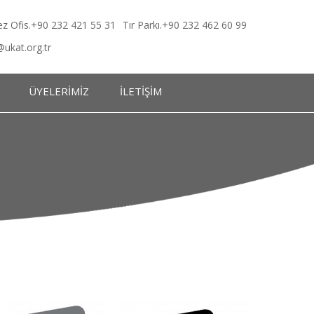
z Ofis.+90 232 421 55 31
Tır Parkı.+90 232 462 60 99
@ukat.org.tr
ÜYELERİMİZ
İLETİŞİM
eleri
eleri
lkeleri