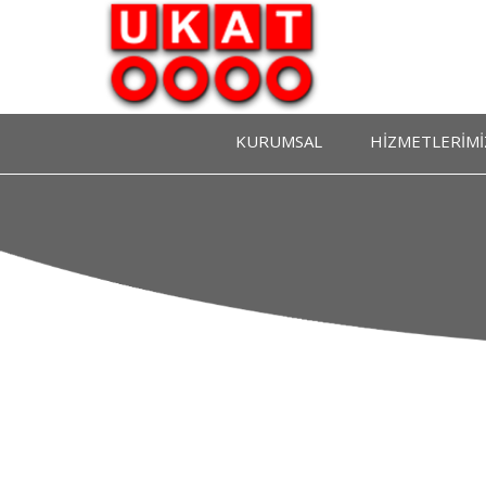
KURUMSAL
HİZMETLERİMİ
Ukat Hakkında
Gümrüklü Tır Park
Yönetim Kurulu
Gümrük İşlem Takip 
Denetim Kurulu
Vize Hizmetleri
Tüzük