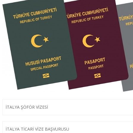
İTALYA ŞÖFÖR VİZESİ
İTALYA TİCARİ VİZE BAŞVURUSU