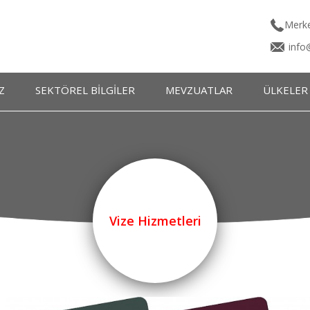
Merke
info
Z
SEKTÖREL BİLGİLER
MEVZUATLAR
ÜLKELER
ı
Terimler Sözlüğü
Batı Avrupa Ülk
Kartı
INCO Terms
Doğu Avrupa Ülk
INCO Cetveli
Ortadoğu ve Asya Ü
Tır Karnesi İşlemleri
UBAK Belgeleri
Vize Hizmetleri
Geçiş Belgeleri
Ordino FCR Ücretleri
Faaliyet Raporu Örnekleri
Örnek Form ve Sözleşmeler