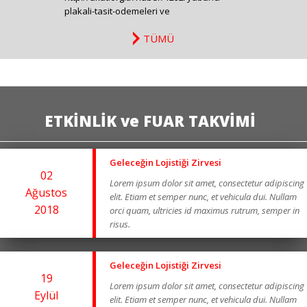
plakali-tasit-odemeleri ve
https://www.instagram.com/p/DTBKcyiCENm/
TÜMÜ
ile bildirdiğimiz “Ücretli Karayollarında
Yabancı Plakalı Araçlara Ait Geçiş Ücretleri
ve İdari Para Cezaları ile Cezaların
Tahsiline İlişkin Yönetmelik” 29 Temmuz
2026 tarihli 333424 sayılı Resmi Gazetede
yayımlandığını duyurmuştur
ETKİNLİK ve FUAR TAKVİMİ
Geleceğin Lojistiği Zirvesi
02
Lorem ipsum dolor sit amet, consectetur adipiscing
Ağustos
elit. Etiam et semper nunc, et vehicula dui. Nullam
2018
orci quam, ultricies id maximus rutrum, semper in
risus.
Geleceğin Lojistiği Zirvesi
19
Lorem ipsum dolor sit amet, consectetur adipiscing
Eylül
elit. Etiam et semper nunc, et vehicula dui. Nullam