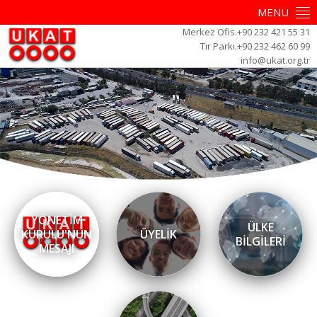
MENU
Merkez Ofis.+90 232 421 55 31
Tır Parkı.+90 232 462 60 99
info@ukat.org.tr
YÖNETİM
ÜLKE
KURULU'NUN
ÜYELİK
BİLGİLERİ
MESAJI