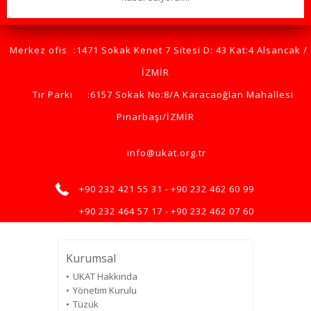
Merkez ofis
:1471 Sokak Kenet 7 Sitesi D: 43 Kat:4 Alsancak /
İZMİR
Tır Parkı
:6157 Sokak No:8/A Karacaoğlan Mahallesi
Pınarbaşı/İZMİR
info@ukat.org.tr
+90 232 421 55 31 -
+90 232 462 60 99
+90 232 464 57 17 -
+90 232 462 07 60
Kurumsal
UKAT Hakkında
Yönetim Kurulu
Tüzük