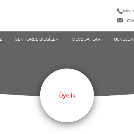
Merke
info
Z
SEKTÖREL BİLGİLER
MEVZUATLAR
ÜLKELER
ı
Terimler Sözlüğü
Batı Avrupa Ülk
Kartı
INCO Terms
Doğu Avrupa Ülk
INCO Cetveli
Ortadoğu ve Asya Ü
Tır Karnesi İşlemleri
UBAK Belgeleri
Üyelik
Geçiş Belgeleri
Ordino FCR Ücretleri
Faaliyet Raporu Örnekleri
Örnek Form ve Sözleşmeler