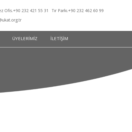
z Ofis.+90 232 421 55 31
Tır Parkı.+90 232 462 60 99
@ukat.org.tr
ÜYELERİMİZ
İLETİŞİM
eleri
eleri
lkeleri