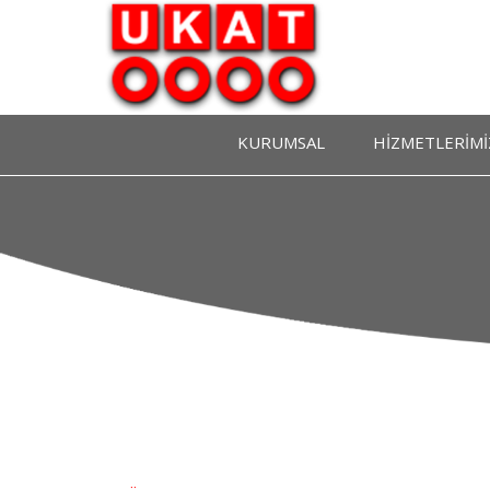
KURUMSAL
HİZMETLERİMİ
Ukat Hakkında
Gümrüklü Tır Park
Yönetim Kurulu
Gümrük İşlem Takip 
Denetim Kurulu
Vize Hizmetleri
Tüzük