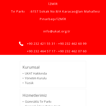
İZMİR
Tır Parkı
:6157 Sokak No:8/A Karacaoğlan Mahallesi
Pınarbaşı/İZMİR
info@ukat.org.tr
+90 232 421 55 31 -
+90 232 462 60 99
+90 232 464 57 17 -
+90 232 462 07 60
Kurumsal
UKAT Hakkında
Yönetim Kurulu
Tüzük
Hizmetlerimiz
Gümrüklü Tır Parkı