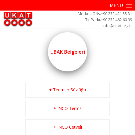
MENU
Merkez Ofis.+90 232 421 55 31
Tır Parkı.+90 232 462 60 99
info@ukat.org.tr
UBAK Belgeleri
+ Terimler Sözlüğü
+ INCO Terms
+ INCO Cetveli