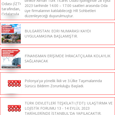
birlikte Alman Türk Ticaret Odası işbirliğinde 28 Eylül
2023 tarihinde 14.00 – 17.00 saatleri arasında Oda
üye firmalarının katılabileceği HR Sohbetleri
düzenleyeceği duyurulmuştur.
BULGARİSTAN: EORI NUMARASI KAYDI
UYGULAMASINA BAŞLAMIŞTIR.
FİNANSMAN ERİŞİMDE İHRACATÇILARA KOLAYLIK
SAĞLANACAK
Polonya'ya yönelik İkili ve 3.Ülke Taşımalarında
Sürücü Bildirim Zorunluluğu Başladı.
TÜRK DEVLETLERİ TEŞKİLATI (TDT): ULAŞTIRMA VE
LOJİSTİK FORUMU 13 - 14 EYLÜL 2023
TARİHLERİNDE İSTANBUL'DA YAPILACAKTIR.