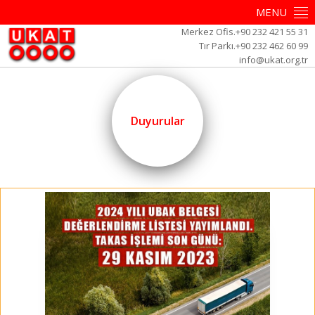
MENU
Merkez Ofis.+90 232 421 55 31
Tır Parkı.+90 232 462 60 99
info@ukat.org.tr
Duyurular