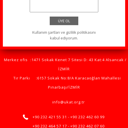
ÜYE OL
Kullanım şartları ve gizlilik politikasını
kabul ediyorum.
Merkez ofis
:1471 Sokak Kenet 7 Sitesi D: 43 Kat:4 Alsancak /
İZMİR
Tır Parkı
:6157 Sokak No:8/A Karacaoğlan Mahallesi
Pınarbaşı/İZMİR
info@ukat.org.tr
+90 232 421 55 31 -
+90 232 462 60 99
+90 232 464 57 17 -
+90 232 462 07 60