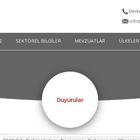
Merke
info
Z
SEKTÖREL BİLGİLER
MEVZUATLAR
ÜLKELER
ı
Terimler Sözlüğü
Batı Avrupa Ülk
Kartı
INCO Terms
Doğu Avrupa Ülk
INCO Cetveli
Ortadoğu ve Asya Ü
Tır Karnesi İşlemleri
UBAK Belgeleri
Duyurular
Geçiş Belgeleri
Ordino FCR Ücretleri
Faaliyet Raporu Örnekleri
Örnek Form ve Sözleşmeler