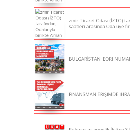
zmir Ticaret Odası (İZTO) tar
saatleri arasında Oda üye fi
BULGARİSTAN: EORI NUMAR
FİNANSMAN ERİŞİMDE İHR
Polonya'ya yönelik İkili ve 