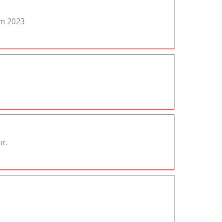
ım 2023
ır.