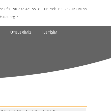
z Ofis.+90 232 421 55 31
Tır Parkı.+90 232 462 60 99
@ukat.org.tr
ÜYELERİMİZ
İLETİŞİM
eleri
eleri
lkeleri