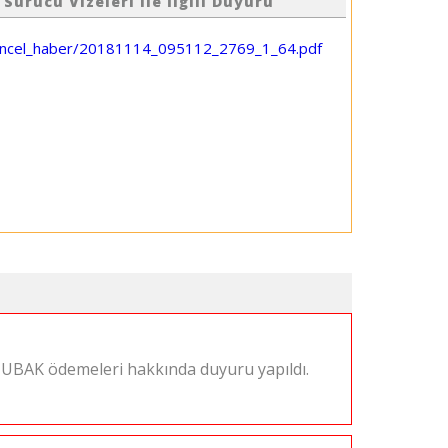
Sürücü Vizeleri ile İlgili Duyuru
uncel_haber/20181114_095112_2769_1_64.pdf
ı UBAK ödemeleri hakkında duyuru yapıldı.