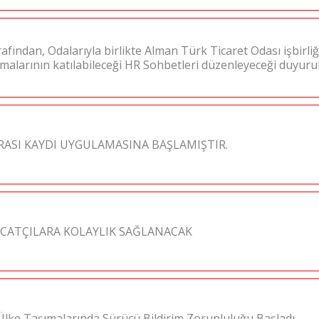
afından, Odalarıyla birlikte Alman Türk Ticaret Odası işbirliğ
rmalarının katılabileceği HR Sohbetleri düzenleyeceği duyur
ASI KAYDI UYGULAMASINA BAŞLAMIŞTIR.
ACATÇILARA KOLAYLIK SAĞLANACAK
3.Ülke Taşımalarında Sürücü Bildirim Zorunluluğu Başladı.