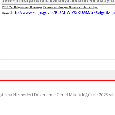
2019 Yılı Bulgaristan, Romanya, Belarus ve Ukrayna 
2019 Yılı Bulgaristan, Romanya, Belarus ve Ukrayna Sürücü Vizeleri ile İlgili
http://www.kugm.gov.tr/BLSM_WIYS/KUGM/tr/Belgelik/g
Duyuru
laştırma Hizmetleri Düzenleme Genel Müdürlüğü’nce 2025 yıl