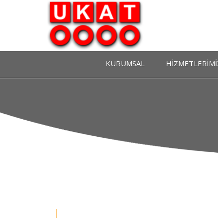
KURUMSAL
HİZMETLERİMİ
Ukat Hakkında
Gümrüklü Tır Park
Yönetim Kurulu
Gümrük İşlem Takip 
Denetim Kurulu
Vize Hizmetleri
Tüzük