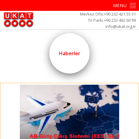
MENU
Merkez Ofis.+90 232 421 55 31
Tır Parkı.+90 232 462 60 99
info@ukat.org.tr
Haberler