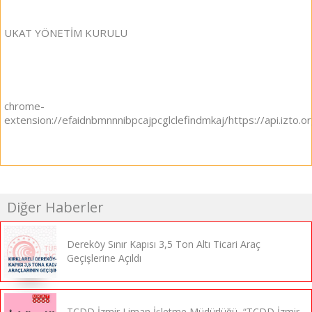
UKAT YÖNETİM KURULU
chrome-
extension://efaidnbmnnnibpcajpcglclefindmkaj/https://api.izto.
Diğer Haberler
Dereköy Sınır Kapısı 3,5 Ton Altı Ticari Araç
Geçişlerine Açıldı
TCDD İzmir Liman İşletme Müdürlüğü, “TCDD İzmir